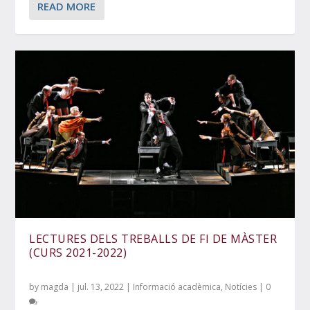
READ MORE
LECTURES DELS TREBALLS DE FI DE MÀSTER
(CURS 2021-2022)
by
magda
|
jul. 13, 2022
|
Informació acadèmica
,
Notícies
|
0