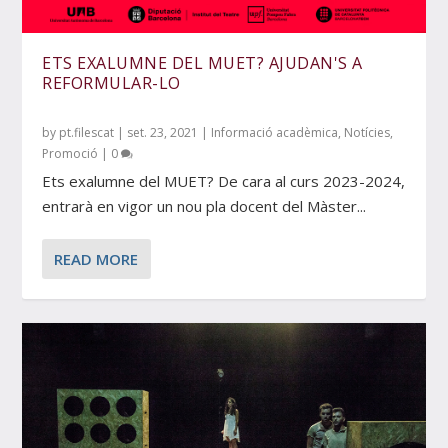
ETS EXALUMNE DEL MUET? AJUDAN'S A
REFORMULAR-LO
by
pt.filescat
|
set. 23, 2021
|
Informació acadèmica
,
Notícies
,
Promoció
|
0
Ets exalumne del MUET? De cara al curs 2023-2024,
entrarà en vigor un nou pla docent del Màster...
READ MORE