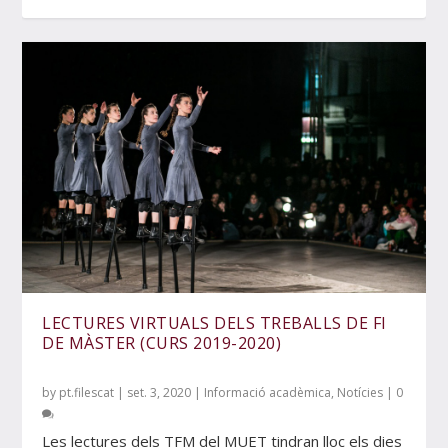
LECTURES VIRTUALS DELS TREBALLS DE FI
DE MÀSTER (CURS 2019-2020)
by
pt.filescat
|
set. 3, 2020
|
Informació acadèmica
,
Notícies
|
0
Les lectures dels TFM del MUET tindran lloc els dies