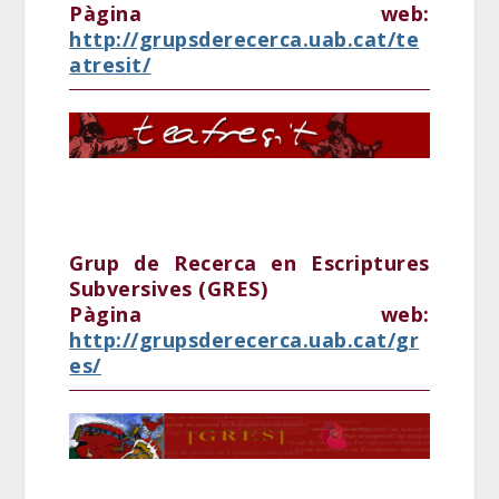
Pàgina web:
http://grupsderecerca.uab.cat/te
atresit/
Grup de Recerca en Escriptures
Subversives (GRES)
Pàgina web:
http://grupsderecerca.uab.cat/gr
es/