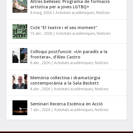
Altres belleses: Programa de formació
artística per a joves LGTBQ+
8 maig, 2026
|
Activitats acadèmiques
,
Notícies
Cicle “El teatre i el seu moment”
15 abr., 2026
|
Activitats acadèmiques
,
Notícies
Col·loqui postfunció: «Un paradís a la
frontera», d’Àlex Castro
8 abr., 2026
|
Activitats acadèmiques
,
Notícies
Memòria col·lectiva i dramatúrgia
contemporània a la Sala Beckett
8 abr., 2026
|
Activitats acadèmiques
,
Notícies
Seminari Recerca Escènica en Acció
7 abr., 2026
|
Activitats acadèmiques
,
Notícies