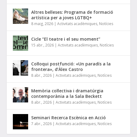
Altres belleses: Programa de formació
artística per a joves LGTBQ+
8 maig, 2026
|
Activitats acadèmiques
,
Notícies
Cicle “El teatre i el seu moment”
15 abr., 2026
|
Activitats acadèmiques
,
Notícies
Col·loqui postfunció: «Un paradís a la
frontera», d’Àlex Castro
8 abr., 2026
|
Activitats acadèmiques
,
Notícies
Memòria col·lectiva i dramatúrgia
contemporània a la Sala Beckett
8 abr., 2026
|
Activitats acadèmiques
,
Notícies
Seminari Recerca Escènica en Acció
7 abr., 2026
|
Activitats acadèmiques
,
Notícies