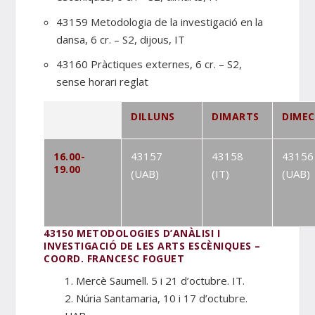
43159 Metodologia de la investigació en la
dansa, 6 cr. – S2, dijous, IT
43160 Pràctiques externes, 6 cr. – S2,
sense horari reglat
DILLUNS
DIMARTS
DIMEC
43157
43158
43156
16.00-
19.00
(UAB)
(IT)
(UAB)
43150 METODOLOGIES D’ANÀLISI I
INVESTIGACIÓ DE LES ARTS ESCÈNIQUES –
COORD. FRANCESC FOGUET
1. Mercè Saumell. 5 i 21 d’octubre. IT.
2. Núria Santamaria, 10 i 17 d’octubre.