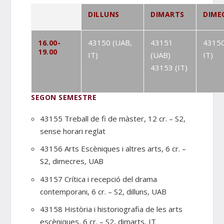
DILLUNS
DIMARTS
DIME
43150 (UAB,
43151
43150
16.00-
19.00
IT)
(UAB)
IT)
43153 (IT)
SEGON SEMESTRE
43155 Treball de fi de màster, 12 cr. – S2,
sense horari reglat
43156 Arts Escèniques i altres arts, 6 cr. –
S2, dimecres, UAB
43157 Crítica i recepció del drama
contemporani, 6 cr. – S2, dilluns, UAB
43158 Història i historiografia de les arts
escèniques, 6 cr. – S2, dimarts, IT