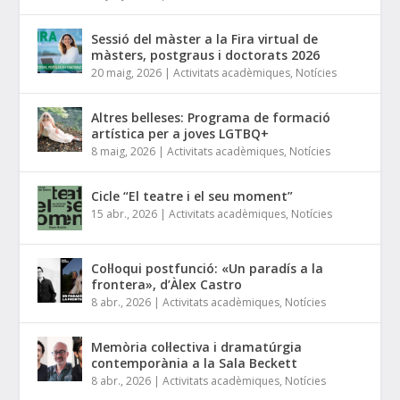
Sessió del màster a la Fira virtual de
màsters, postgraus i doctorats 2026
20 maig, 2026
|
Activitats acadèmiques
,
Notícies
Altres belleses: Programa de formació
artística per a joves LGTBQ+
8 maig, 2026
|
Activitats acadèmiques
,
Notícies
Cicle “El teatre i el seu moment”
15 abr., 2026
|
Activitats acadèmiques
,
Notícies
Col·loqui postfunció: «Un paradís a la
frontera», d’Àlex Castro
8 abr., 2026
|
Activitats acadèmiques
,
Notícies
Memòria col·lectiva i dramatúrgia
contemporània a la Sala Beckett
8 abr., 2026
|
Activitats acadèmiques
,
Notícies